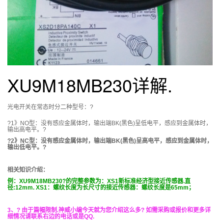
XU9M18MB230详解.
光电开关在常态时分二种型号：?
?1》NO型：没有感应金属体时，输出端BK(黑色)呈低电平，感应到金属体时，
输出高电平。?
?2》NC型：没有感应金属体时，输出端BK(黑色)呈高电平，感应到金属体时，
输出低电平。?
相关知识介绍：
例：XU9M18MB230
?
的完整参数为
：XS1新标准经济型接近传感器.直
径:12mm. XS1：螺纹长度为长尺寸的接近传感器：螺纹长度是65mm；
3、? 由于篇幅限制.神威小编今天就为您介绍这么多? 如需采购或报价和更多详
细情况请联系右边的电话或是QQ.