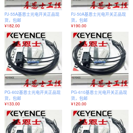
PJ-55A基恩士光电开关正品现
PJ-50A基恩士光电开关正品现
货，包邮
货，包邮
¥182.00
¥190.00
PG-602基恩士光电开关正品现
PG-610基恩士光电开关正品现
货，包邮
货，包邮
¥133.00
¥120.00