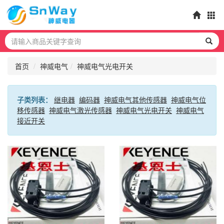
首页
神威电气
神威电气光电开关
子类列表：
继电器
编码器
神威电气其他传感器
神威电气位
移传感器
神威电气激光传感器
神威电气光电开关
神威电气
接近开关