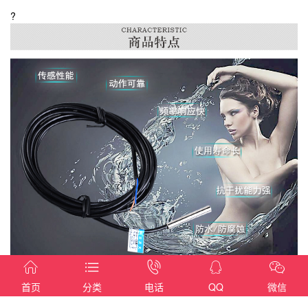
?





首页
分类
电话
QQ
微信