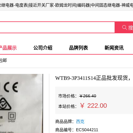
姆龙继电器-电度表|接近开关厂家-欧姆龙时间|编码器|中间固态继电器-神威

搜
产品展示
公司介绍
品牌列表
新闻资讯
，包邮
WTB9-3P3411S14正品批发现货
市场价格：
￥266.40
￥
222.00
本站价格：
商品品牌：
西克
商品编号：ECS044211