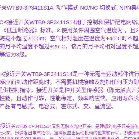
关WTB9-3P3411S14, 动作模式 NO/NC 切换式, NPN
ICK接近
开关WTB9-3P3411S14用于控制和保护配
 《低压断路器》标准。2.使用条件周围空气温度为 ，且24
海拔不超过2000m；空气相对湿度在温度为+40°C时不
的月平均温度不超过+25°C，该月的月平均相对湿度不
等级为3级。
CK接近
开关WTB9-3P3411S14是一种无需与运动部
感应面到动作距离时，不需要机械接触及施加任何压力即
装置提供控制指令。接近开关是种开关型传感器（即无触点
性能，且动作可靠，性能稳定，频率响应快，应用寿命长
产品有电感式、电容式、霍尔式、交、直流型。
K接近
关WTB9-3P3411S14又称无触点光电开关，是理想的电子开
无火花、迅速发出电气指令，准确反应出运动机构的位置和行程，即使用