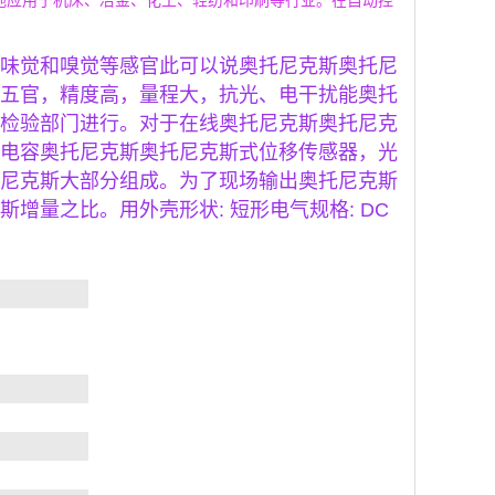
地应用于机床、冶金、化工、轻纺和印刷等行业。在自动控
味觉和嗅觉等感官此可以说奥托尼克斯奥托尼
五官，精度高，量程大，抗光、电干扰能奥托
检验部门进行。对于在线奥托尼克斯奥托尼克
电容奥托尼克斯奥托尼克斯式位移传感器，光
尼克斯大部分组成。为了现场输出奥托尼克斯
量之比。用外壳形状: 短形电气规格: DC