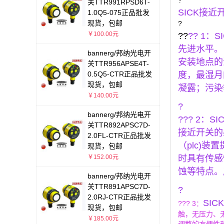
?
关TTR991RPSD6T-
SICK接近开
1.0Q5-075正品批发
现货，包邮
?
￥100.00元
??
?? 1：
S
先进水平。
bannerg/邦纳光电开
安装地点的
关TTR956APSE4T-
0.5Q5-CTR正品批发
度，最湿月
现货，包邮
凝露；污染
￥140.00元
?
bannerg/邦纳光电开
??? 2：
SI
关TTR892APSC7D-
接近开关的
2.0FL-CTR正品批发
（plc)
现货，包邮
￥152.00元
时具有传感
蚀等特点。
bannerg/邦纳光电开
关TTR891APSC7D-
?
2.0RJ-CTR正品批发
SIC
??? 3：
现货，包邮
触，无压力、
￥185.00元