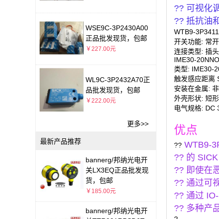
?? 可视化
?? 抵抗
WSE9C-3P2430A00
WTB9-3P34
正品批发现货，包邮
开关功能: 常
￥227.00元
连接类型: 插头
IME30-20NN
类型: IME30
触发感应距离 Sn
WL9C-3P2432A70正
安装在金属: 
品批发现货，包邮
外壳形状: 短形
￥222.00元
电气规格: DC 
更多>>
优点
最新产品推荐
WTB9
??
?? 的 
bannerg/邦纳光电开
?? 即使
关LX3EQ正品批发现
货，包邮
?? 通过
￥185.00元
?? 通过 I
?? 多种
bannerg/邦纳光电开