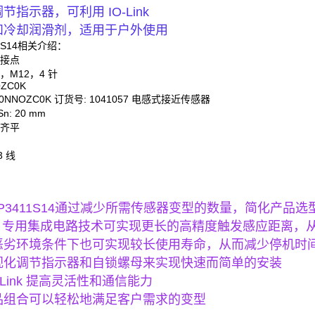
调节指示器，可利用 IO-Link
油和冷却润滑剂，适用于户外使用
11S14相关介绍：
开接点
，M12，4 针
OZC0K
-20NNOZC0K 订货号: 1041057 电感式接近传感器
: 20 mm
非齐平
3 线
-3P3411S14通过减少所需传感器变型的数量，简化产品
SICK 专用集成电路技术可实现更长的高精度触发感应距离
在恶劣环境条件下也可实现较长使用寿命，从而减少停机时
可视化调节指示器和自锁螺母来实现快速而简单的安装
O-Link 提高灵活性和通信能力
产品组合可以轻松地满足客户需求的变型