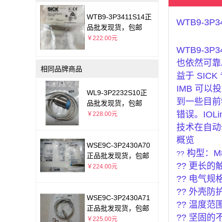
WTB9-3P3411S14正
WTB9-3P3
品批发现货，包邮
￥222.00元
WTB9-
也依然可靠
相同品牌商品
益于 SI
IMB 可以
WL9-3P2232S10正
到一些目前
品批发现货，包邮
错误。IOLi
￥228.00元
技术在自动
概览
WSE9C-3P2430A70
构型：M8
??
正品批发现货，包邮
?? 更长的
￥224.00元
?? 电气规格
?? 外壳防护
WSE9C-3P2430A71
?? 温度范围：
正品批发现货，包邮
?? 坚固
￥225.00元