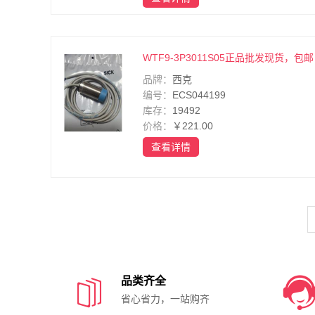
WTF9-3P3011S05正品批发现货，包邮
品牌：
西克
编号：
ECS044199
库存：
19492
价格：
￥221.00
查看详情

品类齐全
省心省力，一站购齐