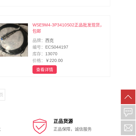
WSE9M4-3P3410S02正品批发现货，
包邮
品牌：
西克
编号：
ECS044197
库存：
13070
价格：
￥220.00
查看详情
2页

正品货源
忧
正品保障，诚信服务