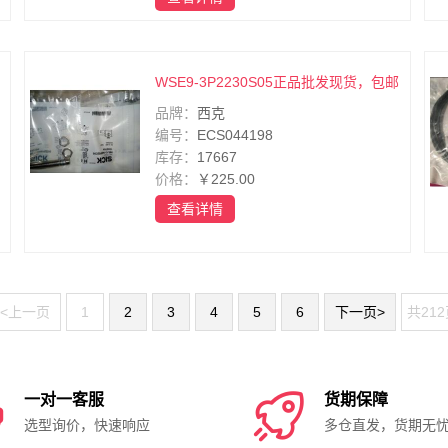
WSE9-3P2230S05正品批发现货，包邮
品牌：
西克
编号：
ECS044198
库存：
17667
价格：
￥225.00
查看详情
<上一页
1
2
3
4
5
6
下一页>
共21

一对一客服

货期保障
选型询价，快速响应
多仓直发，货期无