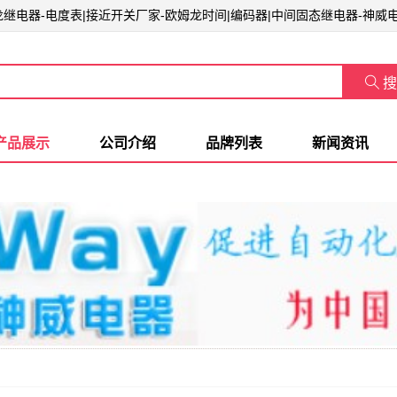
姆龙继电器-电度表|接近开关厂家-欧姆龙时间|编码器|中间固态继电器-神威

搜
产品展示
公司介绍
品牌列表
新闻资讯