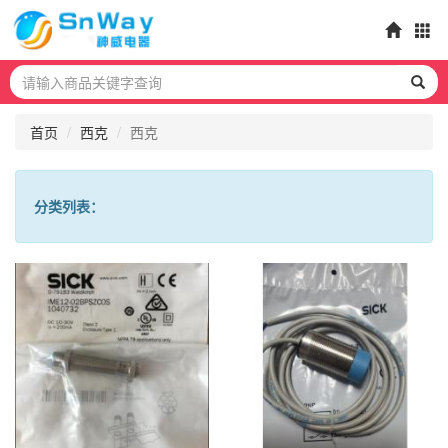
首页
西克
西克
分类列表：