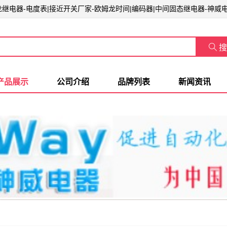
姆龙继电器-电度表|接近开关厂家-欧姆龙时间|编码器|中间固态继电器-神威

搜
产品展示
公司介绍
品牌列表
新闻资讯