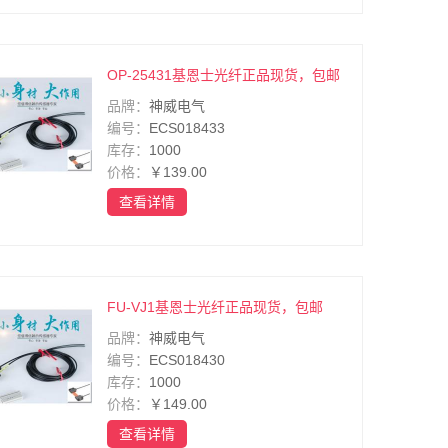
OP-25431基恩士光纤正品现货，包邮
品牌：
神威电气
编号：
ECS018433
库存：
1000
价格：
￥139.00
查看详情
FU-VJ1基恩士光纤正品现货，包邮
品牌：
神威电气
编号：
ECS018430
库存：
1000
价格：
￥149.00
查看详情