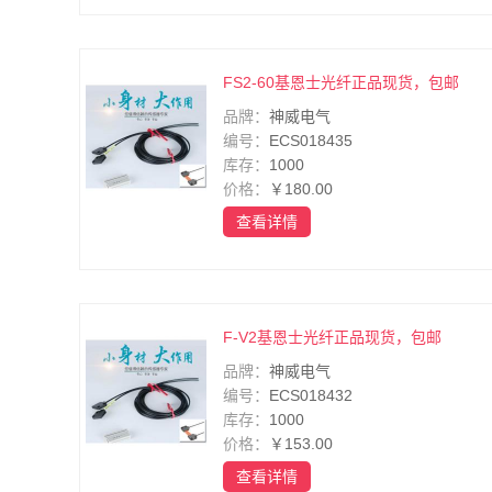
FS2-60基恩士光纤正品现货，包邮
品牌：
神威电气
编号：
ECS018435
库存：
1000
价格：
￥180.00
查看详情
F-V2基恩士光纤正品现货，包邮
品牌：
神威电气
编号：
ECS018432
库存：
1000
价格：
￥153.00
查看详情