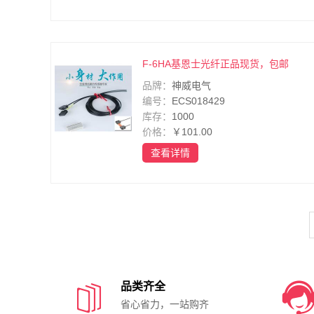
F-6HA基恩士光纤正品现货，包邮
品牌：
神威电气
编号：
ECS018429
库存：
1000
价格：
￥101.00
查看详情

品类齐全
省心省力，一站购齐