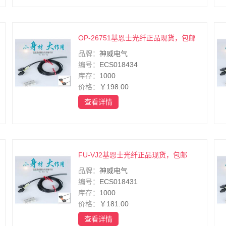
OP-26751基恩士光纤正品现货，包邮
品牌：
神威电气
编号：
ECS018434
库存：
1000
价格：
￥198.00
查看详情
FU-VJ2基恩士光纤正品现货，包邮
品牌：
神威电气
编号：
ECS018431
库存：
1000
价格：
￥181.00
查看详情