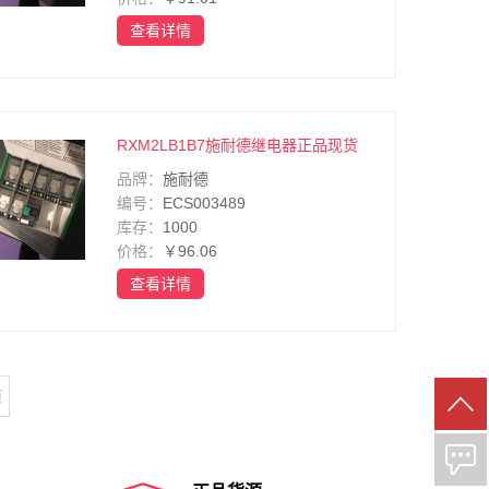
查看详情
RXM2LB1B7施耐德继电器正品现货
品牌：
施耐德
编号：
ECS003489
库存：
1000
价格：
￥96.06
查看详情
页