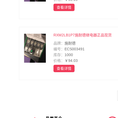
查看详情
RXM2LB1P7施耐德继电器正品现货
品牌：
施耐德
编号：
ECS003491
库存：
1000
价格：
￥94.03
查看详情