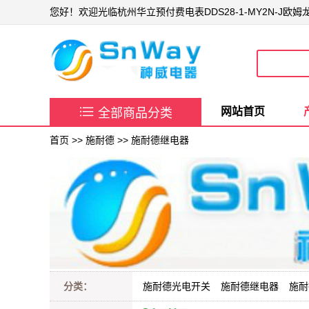
您好！欢迎光临杭州华立预付费电表DDS28-1-MY2N-J欧

网站首页
全部商品分类
首页
>>
施耐德
>>
施耐德继电器
分类：
施耐德光电开关
施耐德继电器
施耐