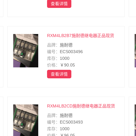
查看详情
RXM4LB2B7施耐德继电器正品现货
品牌：
施耐德
编号：
ECS003496
库存：
1000
价格：
￥90.05
查看详情
RXM4LB2CD施耐德继电器正品现货
品牌：
施耐德
编号：
ECS003493
库存：
1000
价格：
￥96.05