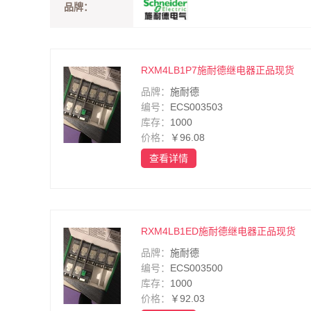
品牌：
RXM4LB1P7施耐德继电器正品现货
品牌：
施耐德
编号：
ECS003503
库存：
1000
价格：
￥96.08
查看详情
RXM4LB1ED施耐德继电器正品现货
品牌：
施耐德
编号：
ECS003500
库存：
1000
价格：
￥92.03