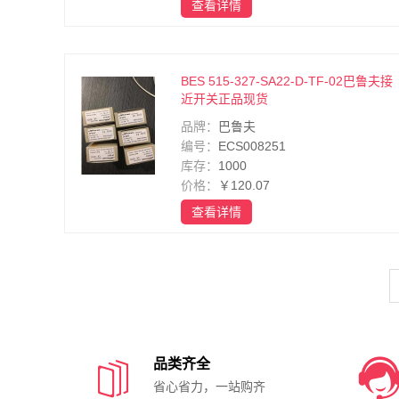
查看详情
BES 515-327-SA22-D-TF-02巴鲁夫接
近开关正品现货
品牌：
巴鲁夫
编号：
ECS008251
库存：
1000
价格：
￥120.07
查看详情

品类齐全
省心省力，一站购齐