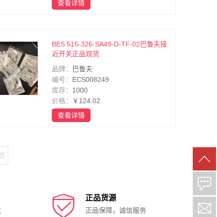
查看详情
BES 515-326-SA49-D-TF-02巴鲁夫接
近开关正品现货
品牌：
巴鲁夫
编号：
ECS008249
库存：
1000
价格：
￥124.02
查看详情
6页

正品货源
忧
正品保障，诚信服务