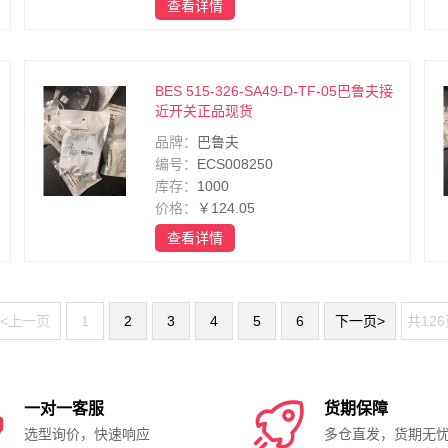
查看详情
BES 515-326-SA49-D-TF-05巴鲁夫接
近开关正品现货
品牌：
巴鲁夫
编号：
ECS008250
库存：
1000
价格：
￥124.05
查看详情
<上一页
1
2
3
4
5
6
下一页>
共12

一对一客服

货期保障
选型询价，快速响应
多仓直发，货期无