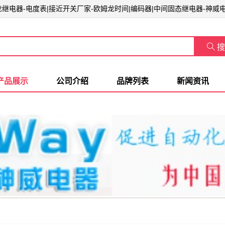
姆龙继电器-电度表|接近开关厂家-欧姆龙时间|编码器|中间固态继电器-神威

搜
产品展示
公司介绍
品牌列表
新闻资讯