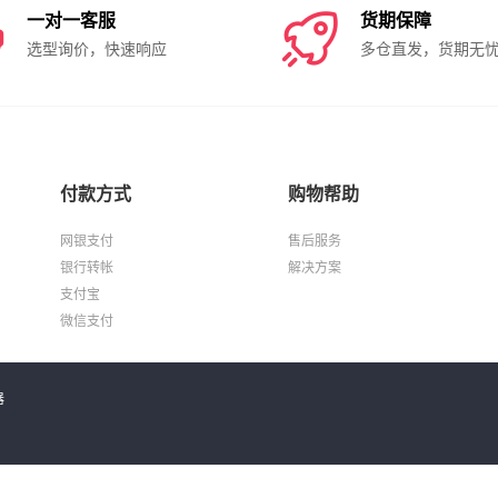

一对一客服

货期保障
选型询价，快速响应
多仓直发，货期无
付款方式
购物帮助
网银支付
售后服务
银行转帐
解决方案
支付宝
微信支付
器