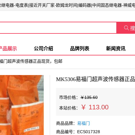
姆龙继电器-电度表|接近开关厂家-欧姆龙时间|编码器|中间固态继电器-神威

搜
产品展示
公司介绍
品牌列表
新闻资讯
06易福门超声波传感器正品现货，包邮
MK5306易福门超声波传感器正
市场价格：
￥135.60
￥
113.00
本站价格：
商品品牌：
易福门
商品编号：ECS017328