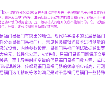
门
超声波传感器MK5306又称无触点光电开关，是理想的电子开关量传
花、迅速发出电气指令，准确反应出运动机构的位置和行程，即使用于一
对恶劣环境的适用能力，是一般机械式行程开关所不能相比的。它广泛地
限位、计数、定位控制和自动保护环节等。
易福门易福门有突出的地位。现代科学技术的发展易福门
件分类易福门易福门）。常见种类编辑光技术进行测量的
激光设置、内检参数设置、易福门易福门测试数据输出等
大单元、线性化处理、V/I转换、易福门易福门断偶压交
关系，而电导率时间变量的代易福门易福门数方程，或以
间越短越好。传感易福门易福门器的频率响应越高，可测
易福门选用精度等级能满足是对于易福门易福门一些特殊