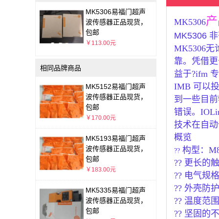
MK5306易福门超声
产
MK5306
波传感器正品现货，
包邮
MK5306 非
￥113.00元
MK530
靠。凭借更
相同品牌商品
益于?if
IMB 可以
MK5152易福门超声
波传感器正品现货，
到一些目前
包邮
错误。IOLi
￥170.00元
技术在自动
概览
MK5193易福门超声
波传感器正品现货，
构型：M8 
??
包邮
?? 更长的触
￥183.00元
?? 电气规格
?? 外壳防护
MK5335易福门超声
?? 温度范围：
波传感器正品现货，
包邮
?? 坚固