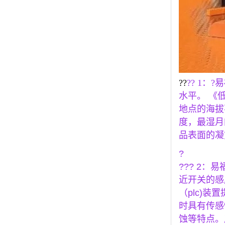
??
?? 1：
?
水平。 《
地点的海拔
度，最湿月
品表面的凝
?
??? 2：
易
近开关的感
（plc)
时具有传感
蚀等特点。