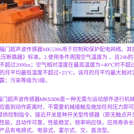
易福门
超声波传感器MK5306用于控制和保护配电网络。
低压断路器》标准。2.使用条件周围空气温度为 ，且24h的
不超过2000m；空气相对湿度在最高温度为+40°C时不
的月平均最低温度不超过+25°C，该月的月平均最大相对
露；污染等级为3级。
福门
超声波传感器MK5306是一种无需与运动部件进行
应面到动作距离时，不需要机械接触及施加任何压力即可
装置提供控制指令。接近开关是种开关型传感器（即无触点
性能，且动作可靠，性能稳定，频率响应快，应用寿命长
产品有电感式、电容式、霍尔式、交、直流型。