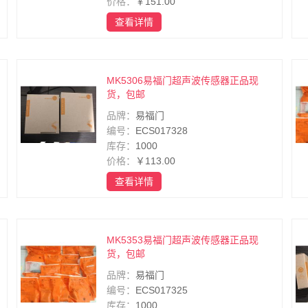
价格：
￥151.00
查看详情
MK5306易福门超声波传感器正品现
货，包邮
品牌：
易福门
编号：
ECS017328
库存：
1000
价格：
￥113.00
查看详情
MK5353易福门超声波传感器正品现
货，包邮
品牌：
易福门
编号：
ECS017325
库存：
1000