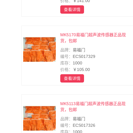
价格：
￥141.00
查看详情
MK5170易福门超声波传感器正品现
货，包邮
品牌：
易福门
编号：
ECS017329
库存：
1000
价格：
￥105.00
查看详情
MK5113易福门超声波传感器正品现
货，包邮
品牌：
易福门
编号：
ECS017326
库存：
1000