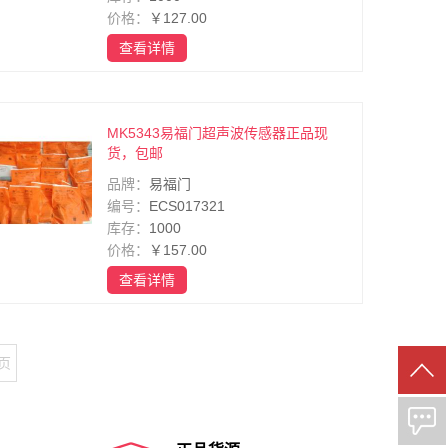
价格：
￥127.00
查看详情
MK5343易福门超声波传感器正品现
货，包邮
品牌：
易福门
编号：
ECS017321
库存：
1000
价格：
￥157.00
查看详情
9页