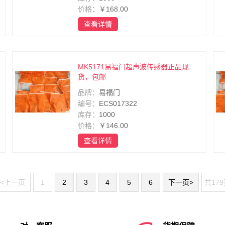
价格：
￥168.00
查看详情
MK5171易福门超声波传感器正品现
货，包邮
品牌：
易福门
编号：
ECS017322
库存：
1000
价格：
￥146.00
查看详情
<上一页
1
2
3
4
5
6
下一页>
共17