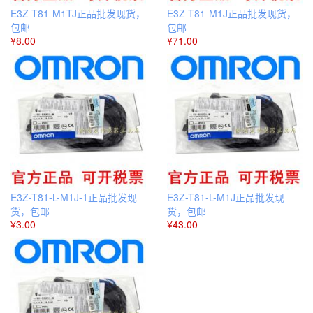
E3Z-T81-M1TJ正品批发现货，
E3Z-T81-M1J正品批发现货，
包邮
包邮
¥8.00
¥71.00
E3Z-T81-L-M1J-1正品批发现
E3Z-T81-L-M1J正品批发现
货，包邮
货，包邮
¥3.00
¥43.00