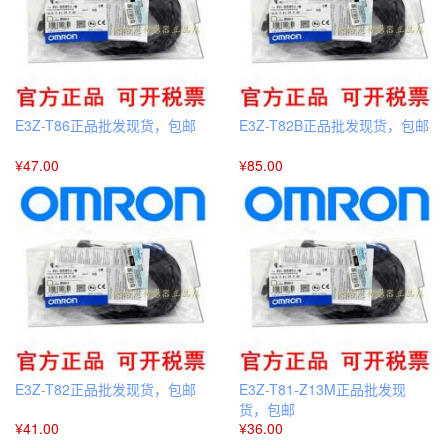
E3Z-T86正品批发现货，包邮
E3Z-T82B正品批发现货，包邮
¥47.00
¥85.00
E3Z-T82正品批发现货，包邮
E3Z-T81-Z13M正品批发现
货，包邮
¥41.00
¥36.00