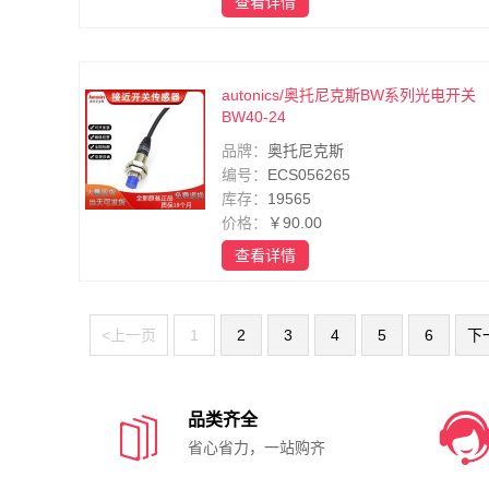
查看详情
autonics/奥托尼克斯BW系列光电开关
BW40-24
品牌：
奥托尼克斯
编号：
ECS056265
库存：
19565
价格：
￥90.00
查看详情
<上一页
1
2
3
4
5
6
下

品类齐全
省心省力，一站购齐