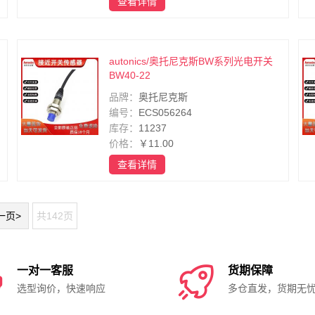
查看详情
autonics/奥托尼克斯BW系列光电开关
BW40-22
品牌：
奥托尼克斯
编号：
ECS056264
库存：
11237
价格：
￥11.00
查看详情
一页>
共142页

一对一客服

货期保障
选型询价，快速响应
多仓直发，货期无