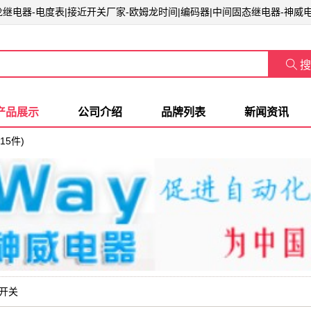
姆龙继电器-电度表|接近开关厂家-欧姆龙时间|编码器|中间固态继电器-神威

搜
产品展示
公司介绍
品牌列表
新闻资讯
15件)
开关