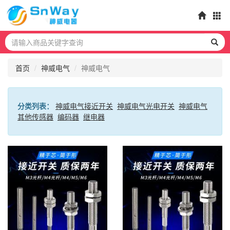
首页
神威电气
神威电气
分类列表：
神威电气接近开关
神威电气光电开关
神威电气
其他传感器
编码器
继电器